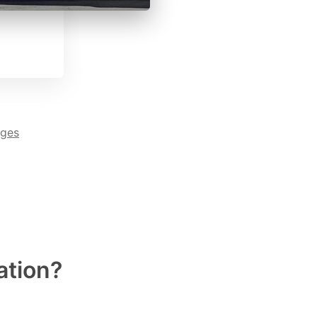
ages
ation?