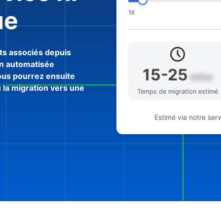
ue
1K
ts associés depuis
on automatisée
15-25
ous pourrez ensuite
minutes
u la migration vers une
Temps de migration estimé
Estimé via notre ser