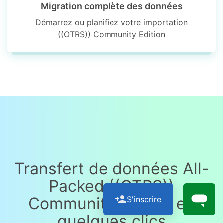
Migration complète des données
Démarrez ou planifiez votre importation
((OTRS)) Community Edition
Transfert de données All-
Packed ((OTRS))
Community Edition en
S'inscrire
quelques clics