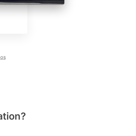
tos
ation?