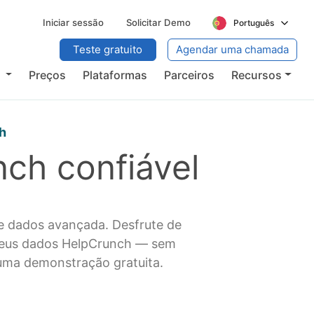
Iniciar sessão
Solicitar Demo
Português
Teste gratuito
Agendar uma chamada
s
Preços
Plataformas
Parceiros
Recursos
h
ch confiável
e dados avançada. Desfrute de
 seus dados HelpCrunch — sem
uma demonstração gratuita.