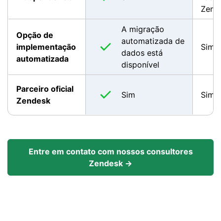
Zend
A migração
Opção de
automatizada de
implementação
Sim
dados está
automatizada
disponível
Parceiro oficial
Sim
Sim
Zendesk
Entre em contato com nossos consultores
Zendesk →