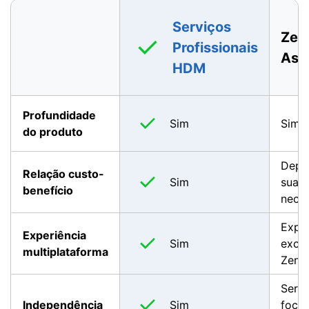
Serviços
Zen
Profissionais
Assi
HDM
Profundidade
Sim
Sim
do produto
Depe
Relação custo-
Sim
suas
benefício
nece
Exper
Experiência
Sim
exclu
multiplataforma
Zend
Servi
Independência
Sim
foca