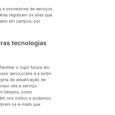
s e provedores de serviços
kies registram os sites que
nsere em campos, por
tras tecnologias
acilitar o login futuro em
so serviço/site e a exibir
ágina de desativação de
sso site e serviço.
em tempos, como
uém nos visitou e podemos
abrem os e-mails que