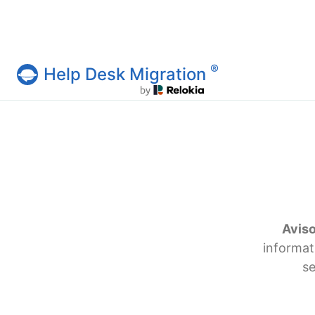
®
Help Desk Migration
Serviço Help Desk Migration
Aviso
informat
se