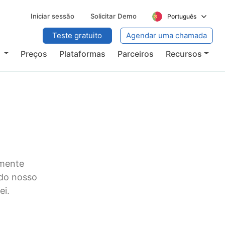
Iniciar sessão
Solicitar Demo
Português
Teste gratuito
Agendar uma chamada
s
Preços
Plataformas
Parceiros
Recursos
amente
 do nosso
ei.