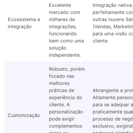
Excelente
Integração nativa.
mercado com
perfeitamente co
Ecossistema e
milhares de
outras nuvens Sal
integração
integrações,
(Vendas, Marketin
funcionando
para uma visão c
bem como uma
cliente.
solução
independente.
Robusto, porém
focado nas
melhores
práticas de
Abrangente e pro
experiência do
Altamente persona
cliente. A
para se adequar 
personalização
praticamente qua
Customização
pode exigir
processo de negó
complementos
exclusivo, exigin
caros ou
poderosa platafo