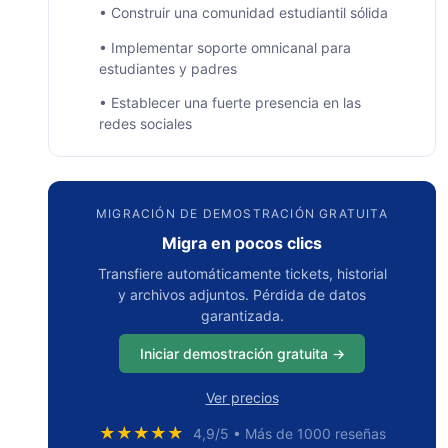
• Construir una comunidad estudiantil sólida
• Implementar soporte omnicanal para
estudiantes y padres
• Establecer una fuerte presencia en las
redes sociales
• Aprovechar la tecnología para un mejor
soporte
• Inculque una mentalidad de servicio al
MIGRACIÓN DE DEMOSTRACIÓN GRATUITA
cliente entre su personal
Migra en pocos clics
• Recopilar comentarios de estudiantes y
Transfiere automáticamente tickets, historial
padres
y archivos adjuntos. Pérdida de datos
garantizada.
• Dar prioridad a los estudiantes
Iniciar demostración gratuita →
Usuarios clave del servicio de atención al cliente
en las escuelas
Ver precios
¿Por qué las escuelas deberían invertir en un
★★★★★
4,9/5 • Más de 1000 reseñas
servicio de asistencia?