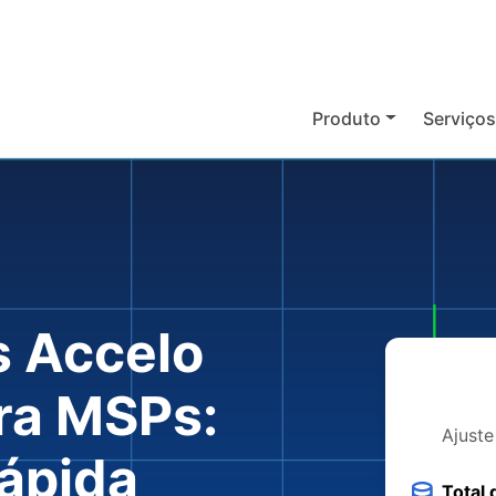
Produto
Serviço
s Accelo
ra MSPs:
Ajuste
rápida
Total 