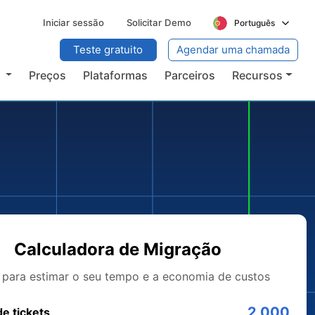
Iniciar sessão
Solicitar Demo
Português
Teste gratuito
Agendar uma chamada
s
Preços
Plataformas
Parceiros
Recursos
Calculadora de Migração
 para estimar o seu tempo e a economia de custos
2,000
de tickets