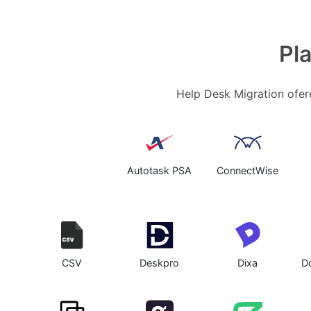
Pl
Help Desk Migration ofer
Autotask PSA
ConnectWise
CSV
Deskpro
Dixa
D