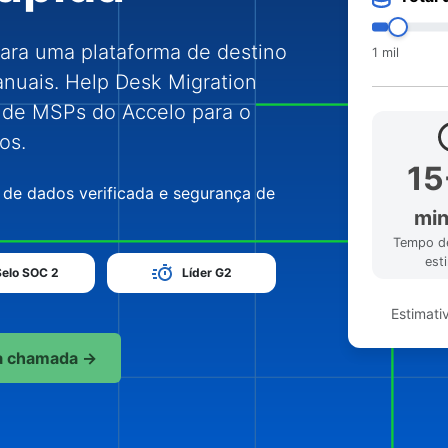
ara uma plataforma de destino
1 mil
nuais. Help Desk Migration
o de MSPs do Accelo para o
os.
15
 de dados verificada e segurança de
min
Tempo d
est
Selo SOC 2
Líder G2
Estimati
a chamada →