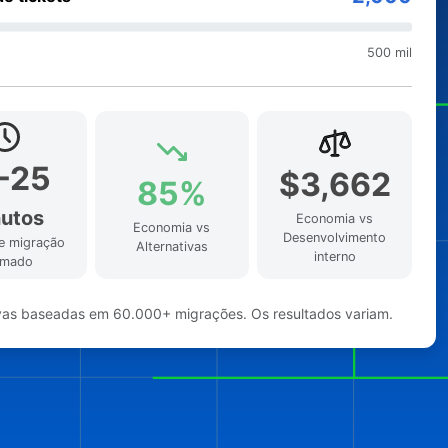
500 mil
-25
$3,662
85%
utos
Economia vs
Economia vs
Desenvolvimento
e migração
Alternativas
interno
imado
vas baseadas em 60.000+ migrações. Os resultados variam.