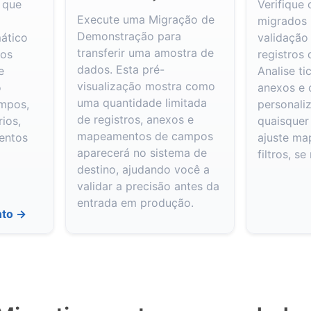
 que
Verifique
Execute uma Migração de
migrados
Demonstração para
ático
validação
transferir uma amostra de
 os
registros 
dados. Esta pré-
e
Analise ti
visualização mostra como
o
anexos e
uma quantidade limitada
mpos,
personali
de registros, anexos e
ios,
quaisquer
mapeamentos de campos
mentos
ajuste m
aparecerá no sistema de
filtros, se
destino, ajudando você a
validar a precisão antes da
entrada em produção.
nto →