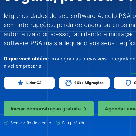
Migre os dados do seu software Accelo PSA p
sem interrupções, perda de dados ou erros ma
automatiza o processo, facilitando a migraçã
software PSA mais adequado aos seus negóci
O que você obtém:
cronogramas previsíveis, integridade
nível empresarial.
Líder G2
60k+ Migrações
Iniciar demonstração gratuita →
Agendar um
Sem cartão de crédito
Setup rápido