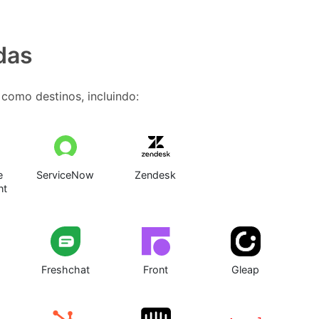
das
como destinos, incluindo:
e
ServiceNow
Zendesk
nt
Freshchat
Front
Gleap