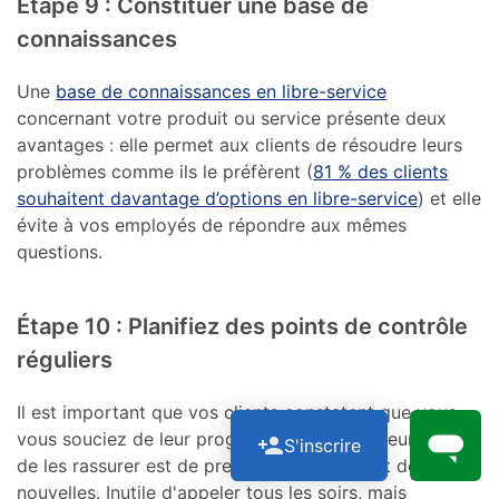
Étape 9 : Constituer une base de
connaissances
Une
base de connaissances en libre-service
concernant votre produit ou service présente deux
avantages : elle permet aux clients de résoudre leurs
problèmes comme ils le préfèrent (
81 % des clients
souhaitent davantage d’options en libre-service
) et elle
évite à vos employés de répondre aux mêmes
questions.
Étape 10 : Planifiez des points de contrôle
réguliers
Il est important que vos clients constatent que vous
vous souciez de leur progression, et le meilleur moyen
S'inscrire
de les rassurer est de prendre régulièrement de leurs
nouvelles. Inutile d'appeler tous les soirs, mais