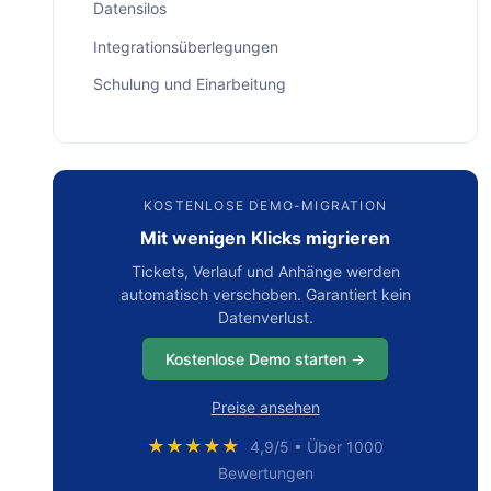
Datensilos
Integrationsüberlegungen
Schulung und Einarbeitung
Datensicherheit
Wartung und Support
Kostenfolgen
KOSTENLOSE DEMO-MIGRATION
Mit wenigen Klicks migrieren
Servicekontinuität
Tickets, Verlauf und Anhänge werden
6 Top-Anbieter von Software-Suiten, die Sie in
automatisch verschoben. Garantiert kein
Betracht ziehen sollten
Datenverlust.
Zendesk
Kostenlose Demo starten →
Freshworks
Preise ansehen
Zoho
★★★★★
4,9/5 • Über 1000
HubSpot
Bewertungen
Salesforce