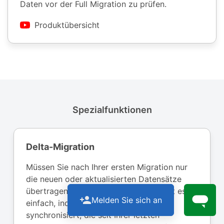
Daten vor der Full Migration zu prüfen.
Produktübersicht
Spezialfunktionen
Delta-Migration
Müssen Sie nach Ihrer ersten Migration nur
die neuen oder aktualisierten Datensätze
übertragen? Die Delta-Migration macht es
Melden Sie sich an
einfach, indem sie nur die Änderungen
synchronisiert, die seit Ihrer letzten