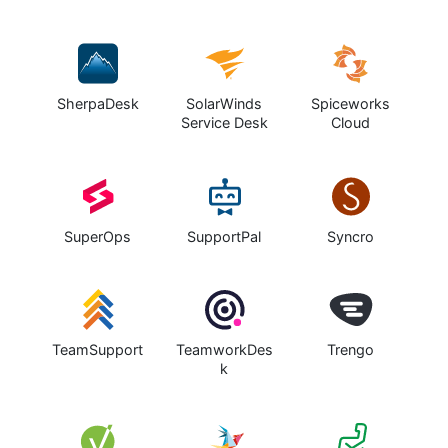
SherpaDesk
SolarWinds
Spiceworks
Service Desk
Cloud
SuperOps
SupportPal
Syncro
TeamSupport
TeamworkDes
Trengo
k