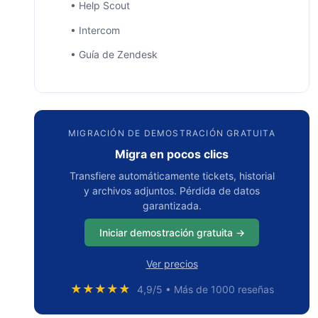
• Help Scout
• Intercom
• Guía de Zendesk
• Zoho Desk
• Groove
• ServiceNow
MIGRACIÓN DE DEMOSTRACIÓN GRATUITA
Migra en pocos clics
• Confluence
Transfiere automáticamente tickets, historial
• Document360
y archivos adjuntos. Pérdida de datos
• Bloomfire
garantizada.
• Helpjuice
Iniciar demostración gratuita →
6 desafíos y riesgos de migrar una base de
Ver precios
conocimientos
★★★★★
4,9/5 • Más de 1000 reseñas
• Pérdida o corrupción de datos
• Problemas de compatibilidad