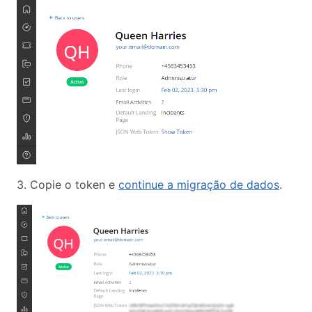
3. Copie o token e
continue a migração de dados
.