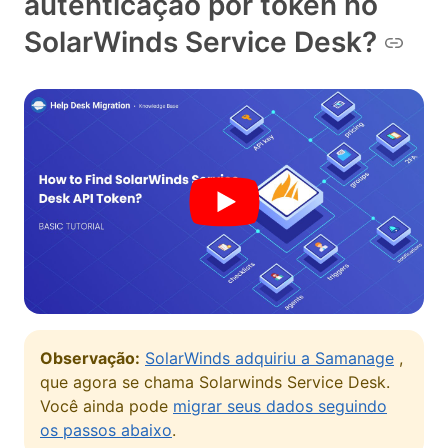
autenticação por token no
SolarWinds Service Desk?
Observação:
SolarWinds adquiriu a Samanage
,
que agora se chama Solarwinds Service Desk.
Você ainda pode
migrar seus dados seguindo
os passos abaixo
.