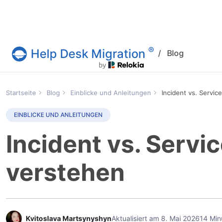
®
Help Desk Migration
/
Blog
Help Desk Migration
Startseite
Blog
Einblicke und Anleitungen
Incident vs. Servi
EINBLICKE UND ANLEITUNGEN
Incident vs. Serv
verstehen
Kvitoslava Martsynyshyn
Aktualisiert am 8. Mai 2026
14 Min