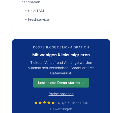
handhaben
• HaloITSM
• Freshservice
• Jira Service Management
• ServiceNow
• Zendesk
KOSTENLOSE DEMO-MIGRATION
Mit wenigen Klicks migrieren
Typische Herausforderungen beim Incident- vs.
Service Request-Management
Tickets, Verlauf und Anhänge werden
automatisch verschoben. Garantiert kein
• Verwirrung der Nutzer
Datenverlust.
• Anfragen im Graubereich
Kostenlose Demo starten →
• Werkzeugbeschränkungen
Preise ansehen
Bewährte Verfahren für die Bearbeitung von
Störungen und Serviceanfragen
★★★★★
4,9/5 • Über 1000
Bewertungen
• Helfen Sie Benutzern, zwischen Vorfällen