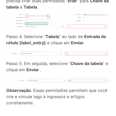
precisa criar duas permissões "
criar
" para
Chave da
tabela
e
Tabela
.
Passo 4. Selecione “
Tabela
” ao lado de
Entrada de
rótulo [label_entry]
e clique em
Enviar
.
Passo 5. Em seguida, selecione “
Chave da tabela
” e
clique em
Enviar
.
Observação
: Essas permissões permitem que você
crie e vincule tags a ingressos e artigos
corretamente.