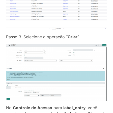
Passo 3. Selecione a operação “
Criar
”.
No
Controle de Acesso
para
label_entry
, você