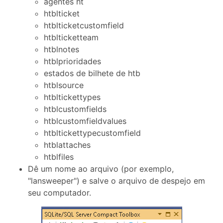
agentes ht
htblticket
htblticketcustomfield
htblticketteam
htblnotes
htblprioridades
estados de bilhete de htb
htblsource
htbltickettypes
htblcustomfields
htblcustomfieldvalues
htbltickettypecustomfield
htblattaches
htblfiles
Dê um nome ao arquivo (por exemplo,
"lansweeper") e salve o arquivo de despejo em
seu computador.