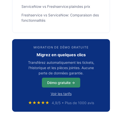
ServiceNow vs Freshservice:plaindes prix
Freshservice vs ServiceNow: Comparaison des
fonctionnalités
• Freshservice
• ServiceNow
MIGRATION DE DÉMO GRATUITE
Freshservice vs ServiceNow: Avantages et
inconvénients pour le consommateur
Migrez en quelques clics
• Avis ServiceNow
Transférez automatiquement les tickets,
l'historique et les pièces jointes. Aucune
• Avis Freshservice
perte de données garantie.
Freshservice ou ServiceNow: quel outil convient
Démo gratuite →
le mieux à votre entreprise ?
Voir les tarifs
En résumé
★★★★★
4,9/5 • Plus de 1000 avis
Foire aux questions