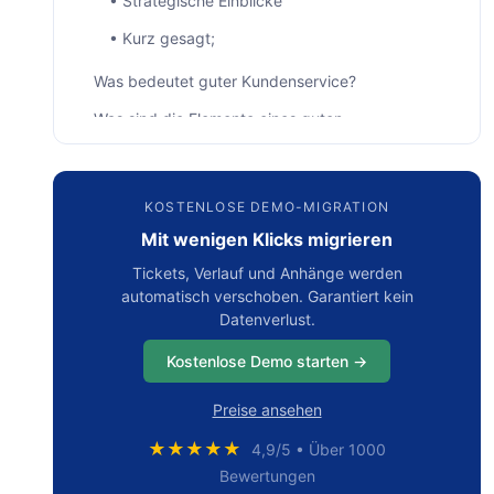
• Strategische Einblicke
• Kurz gesagt;
Was bedeutet guter Kundenservice?
Was sind die Elemente eines guten
Kundenservice?
• Kennen Sie Ihr Produkt
KOSTENLOSE DEMO-MIGRATION
• Bewahren Sie eine positive Einstellung und
Mit wenigen Klicks migrieren
praktizieren Sie aktives Zuhören
Tickets, Verlauf und Anhänge werden
• Seid kreative Problemlöser
automatisch verschoben. Garantiert kein
• Schnell reagieren
Datenverlust.
• Interaktionen personalisieren
Kostenlose Demo starten →
• Kundenorientierung beibehalten
Preise ansehen
• Halten Sie sich an Ihre Service-Level-
★★★★★
4,9/5 • Über 1000
Agreements
Bewertungen
• Seien Sie dort verfügbar, wo der Kunde Sie