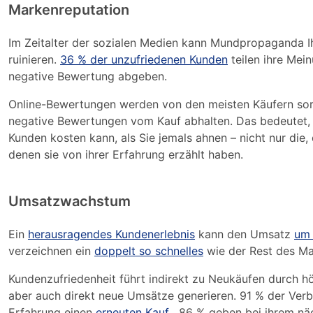
Markenreputation
Im Zeitalter der sozialen Medien kann Mundpropaganda 
ruinieren.
36 % der unzufriedenen Kunden
teilen ihre Mei
negative Bewertung abgeben.
Online-Bewertungen werden von den meisten Käufern sorg
negative Bewertungen vom Kauf abhalten. Das bedeutet, d
Kunden kosten kann, als Sie jemals ahnen – nicht nur die
denen sie von ihrer Erfahrung erzählt haben.
Umsatzwachstum
Ein
herausragendes Kundenerlebnis
kann den Umsatz
um
verzeichnen ein
doppelt so schnelles
wie der Rest des Ma
Kundenzufriedenheit führt indirekt zu Neukäufen durch 
aber auch direkt neue Umsätze generieren. 91 % der Ver
Erfahrung einen
erneuten Kauf
. 86 % geben bei ihrem näc