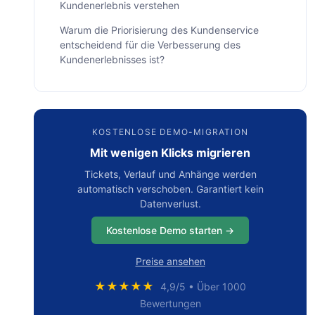
Kundenerlebnis verstehen
Warum die Priorisierung des Kundenservice
entscheidend für die Verbesserung des
Kundenerlebnisses ist?
Welche Bedeutung hat die Integration von
Kundenservice und Kundenerlebnis für
Unternehmen?
KOSTENLOSE DEMO-MIGRATION
Fazit: Kundenerlebnis vs. Kundenservice
Mit wenigen Klicks migrieren
Häufig gestellte Fragen
Tickets, Verlauf und Anhänge werden
automatisch verschoben. Garantiert kein
Datenverlust.
Kostenlose Demo starten →
Preise ansehen
★★★★★
4,9/5 • Über 1000
Bewertungen