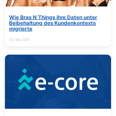
Wie Bras N Things ihre Daten unter
Beibehaltung des Kundenkontexts
migrierte
23. Mai 2019