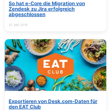
So hat e-Core die Migration von
Zendesk zu Jira erfolgreich
abgeschlossen
31. Mai 2019
Exportieren von Desk.com-Daten für
den EAT Club