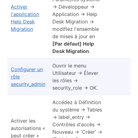
Activer
→ Développeur →
l'application
Application → Help
Help Desk
Desk Migration →
Migration
modifiez l'ensemble
de mises à jour en
[Par défaut] Help
Desk Migration
.
Ouvrir le menu
Configurer un
Utilisateur → Élever
rôle
les rôles →
security_admin
security_role → OK.
Accédez à Définition
du système → Tables
→ label_entry →
Activer les
Contrôles d'accès →
autorisations «
Nouveau → 'Créer' →
peut créer »