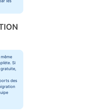
ar les
TION
la même
plète. Si
gratuite,
ports des
migration
quipe