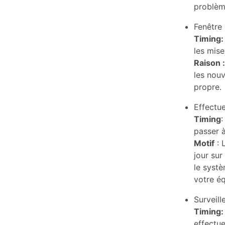
problème
Fenêtre 
Timing:
les mise
Raison :
les nouv
propre.
Effectue
Timing
:
passer à
Motif
: 
jour sur
le systè
votre éq
Surveille
Timing:
effectu