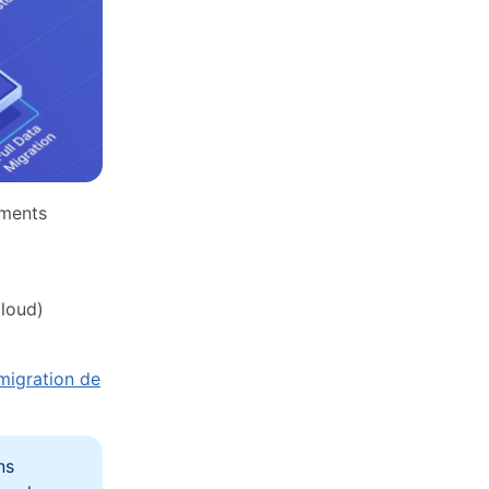
ements
Cloud)
igration de
ns