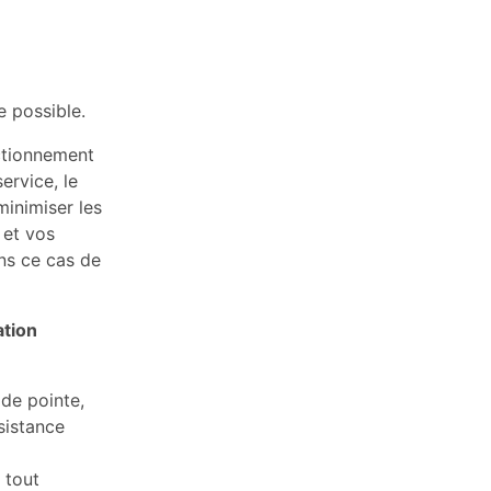
e possible.
nctionnement
ervice, le
minimiser les
 et vos
ans ce cas de
ation
de pointe,
sistance
 tout