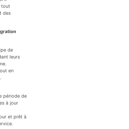
 tout
t des
igration
ipe de
ant leurs
ne.
out en
.
e période de
es à jour
ur et prêt à
rvice.