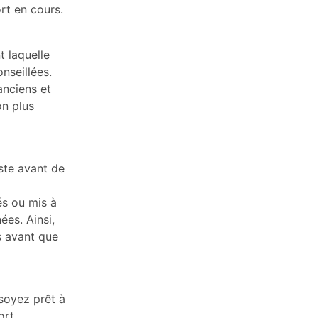
rt en cours.
t laquelle
nseillées.
anciens et
on plus
ste avant de
és ou mis à
ées. Ainsi,
s avant que
soyez prêt à
ort.