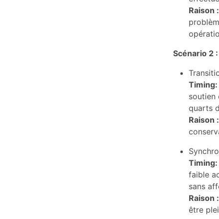
Raison :
problème
opératio
Scénario 2 :
Transiti
Timing:
soutien 
quarts d
Raison :
conserva
Synchron
Timing:
faible a
sans aff
Raison :
être ple