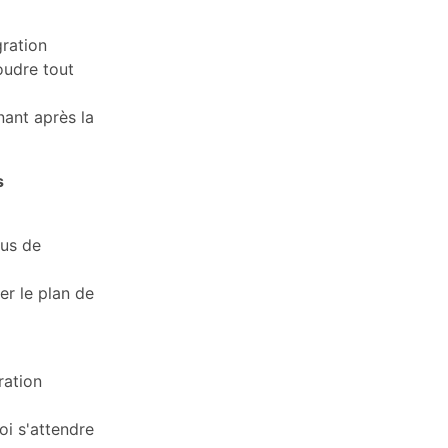
ration
oudre tout
ant après la
s
sus de
er le plan de
ration
i s'attendre