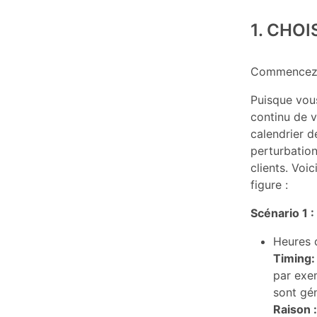
1. CHO
Commencez la
Puisque vous
continu de v
calendrier d
perturbation
clients. Voi
figure :
Scénario 1 :
Heures c
Timing:
par exem
sont gé
Raison :