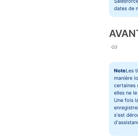
Salesforce
dates de 
AVAN
Note
Les t
manière lo
certaines 
elles ne l
Une fois l
enregistre
s'est dér
d'assistan