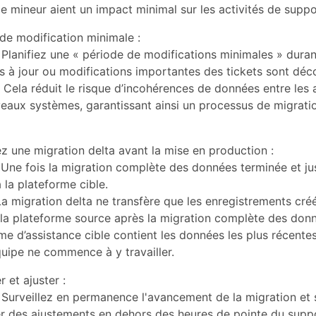
 mineur aient un impact minimal sur les activités de suppo
de modification minimale :
Planifiez une « période de modifications minimales » duran
s à jour ou modifications importantes des tickets sont déco
Cela réduit le risque d’incohérences de données entre les 
eaux systèmes, garantissant ainsi un processus de migrati
z une migration delta avant la mise en production :
 Une fois la migration complète des données terminée et ju
 la plateforme cible.
La migration delta ne transfère que les enregistrements cré
 la plateforme source après la migration complète des donn
me d’assistance cible contient les données les plus récente
uipe ne commence à y travailler.
r et ajuster :
Surveillez en permanence l'avancement de la migration et 
er des ajustements en dehors des heures de pointe du supp