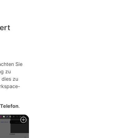
ert
achten Sie
ng zu
 dies zu
orkspace-
 Telefon
.