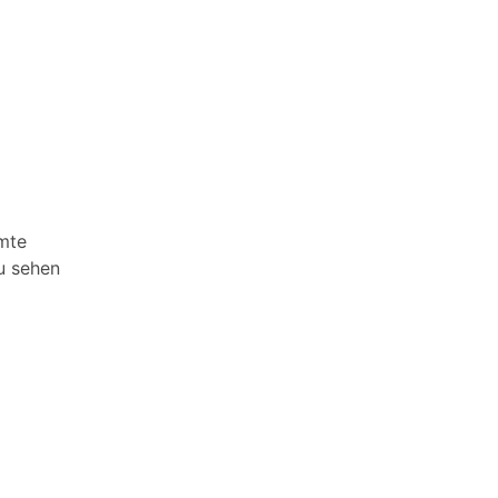
mmte
u sehen