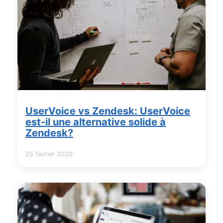
UserVoice vs Zendesk: UserVoice
est-il une alternative solide à
Zendesk?
25 février 2020